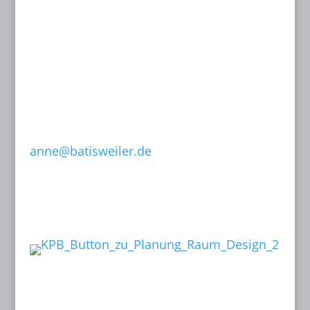
Dipl.-Designerin
Dachstraße 49
81243 München
T: 089 15 50 35
F: 089 15 50 36
0171-632 13 07
anne@batisweiler.de
www.kinoplanung.de
Links:
Follow me on: