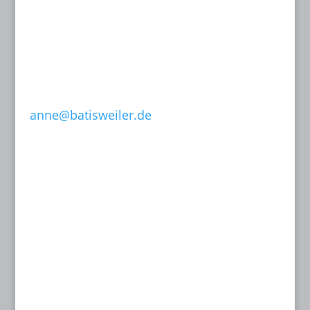
81243 München
T: 089 15 50 35
F: 089 15 50 36
0171-632 13 07
anne@batisweiler.de
www.kinoplanung.de
Contact us:
KINOPLANUNG BATISWEILER
Anne Batisweiler
Dipl.-Ing. (FH) Innenarchitektin BYAK, BDIA