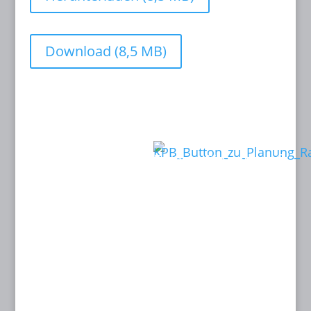
Download (8,5 MB)
Kontakt:
Links:
KINOPLANUNG
Folgen Sie mir auf:
BATISWEILER
Anne Batisweiler
Dipl.-Ing. (FH)
Innenarchitektin
BYAK, BDIA
Dipl.-Designerin
Dachstraße 49