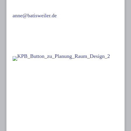
0171-632 13 07
anne@batisweiler.de
www.kinoplanung.de
Links:
Follow me on:
Dates:
26 June to 05 July 2026