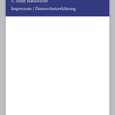
© Anne Batisweiler
Impressum
|
Datenschutzerklärung
Contact us:
KINOPLANUNG BATISWEILER
Anne Batisweiler
Dipl.-Ing. (FH) Innenarchitektin BYAK, BDIA
Dipl.-Designerin
Dachstraße 49
81243 München
T: 089 15 50 35
F: 089 15 50 36