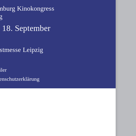
burg Kinokongress
g
s 18. September
stmesse Leipzig
ler
enschutzerklärung
Dates:
26 June to 05 July 2026
Filmfest München