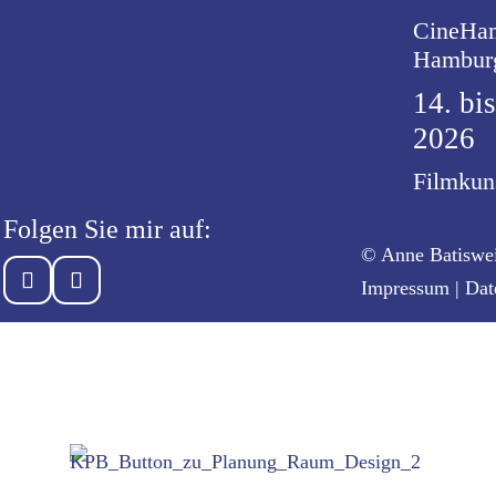
CineHam
Hambur
14. bi
2026
Filmkun
Folgen Sie mir auf:
© Anne Batiswei
Impressum
|
Dat
Links: