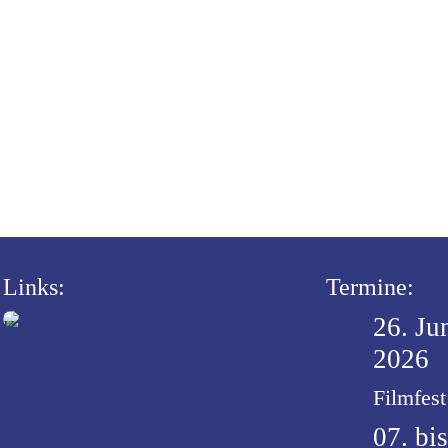
Links:
Termine:
26. Jun
2026
Filmfes
07. bi