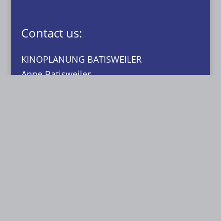
Contact us:
KINOPLANUNG BATISWEILER
Anne Batisweiler
Dipl.-Ing. (FH) Innenarchitektin BYAK, BDIA
Dipl.-Designerin
Dachstraße 49
81243 München
T: 089 15 50 35
F: 089 15 50 36
0171-632 13 07
anne@batisweiler.de