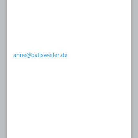
Dachstraße 49
81243 München
T: 089 15 50 35
F: 089 15 50 36
0171-632 13 07
anne@batisweiler.de
www.kinoplanung.de