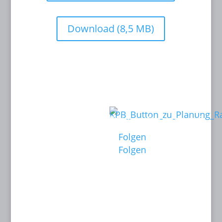
Download (8,5 MB)
Kontakt:
Links:
KINOPLANUNG
Folgen Sie mir auf:
BATISWEILER
Folgen
Anne Batisweiler
Folgen
Dipl.-Ing. (FH)
Innenarchitektin
BYAK, BDIA
Dipl.-Designerin