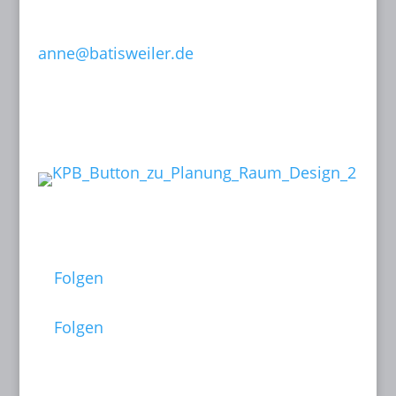
F: 089 15 50 36
0171-632 13 07
anne@batisweiler.de
www.kinoplanung.de
Links:
Follow me on:
Folgen
Folgen
Dates: