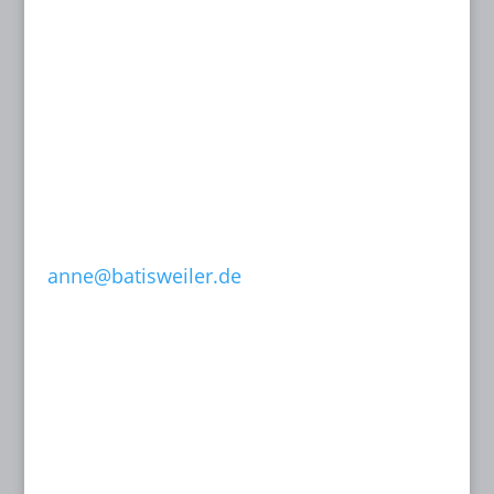
BYAK, BDIA
Dipl.-Designerin
Dachstraße 49
81243 München
T: 089 15 50 35
F: 089 15 50 36
0171-632 13 07
anne@batisweiler.de
www.kinoplanung.de