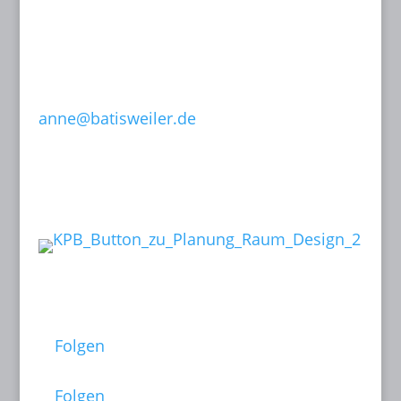
T: 089 15 50 35
F: 089 15 50 36
0171-632 13 07
anne@batisweiler.de
www.kinoplanung.de
Links:
Follow me on:
Folgen
Folgen