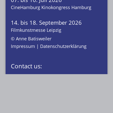
CineHamburg Kinokongress Hamburg
14. bis 18. September 2026
Filmkunstmesse Leipzig
© Anne Batisweiler
Impressum
|
Datenschutzerklärung
Contact us:
KINOPLANUNG BATISWEILER
Anne Batisweiler
Dipl.-Ing. (FH) Innenarchitektin BYAK, BDIA
Dipl.-Designerin