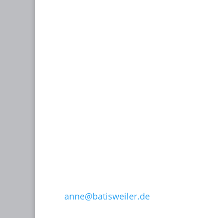
Kontakt:
KINOPLANUNG BATISWEILER
Anne Batisweiler
Dipl.-Ing. (FH) Innenarchitektin BYAK,
BDIA
Dipl.-Designerin
Dachstraße 49
81243 München
T: 089 15 50 35
F: 089 15 50 36
0171-632 13 07
anne@batisweiler.de
www.kinoplanung.de