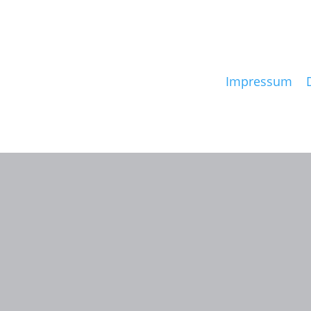
14. bis 18.
Filmkunstmess
© Anne Batisw
Impressum
|
Links:
Follow me on:
Folgen