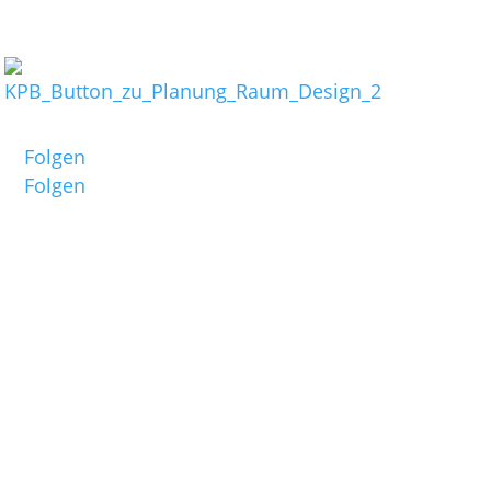
Links:
Termine:
Folgen Sie mir auf:
Folgen
26. Juni bis
Folgen
Filmfest Münc
07. bis 10. 
CineHamburg 