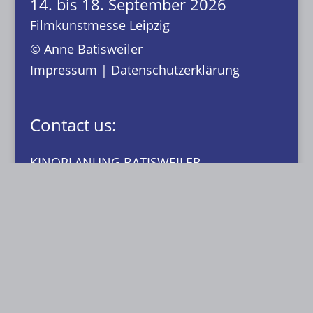
14. bis 18. September 2026
Filmkunstmesse Leipzig
© Anne Batisweiler
Impressum
|
Datenschutzerklärung
Contact us:
KINOPLANUNG BATISWEILER
Anne Batisweiler
Dipl.-Ing. (FH) Innenarchitektin BYAK, BDIA
Dipl.-Designerin
Dachstraße 49
81243 München