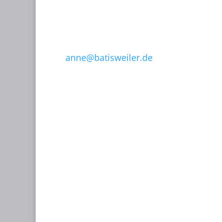
T: 089 15 50 35
F: 089 15 50 36
0171-632 13 07
anne@batisweiler.de
www.kinoplanung.de
Contact us:
KINOPLANUNG BATISWEILER