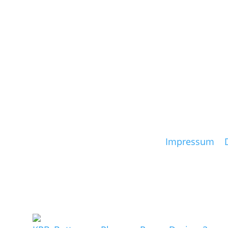
07. bis 10. 
CineHamburg 
14. bis 18.
Filmkunstmess
© Anne Batisw
Impressum
|
Links: