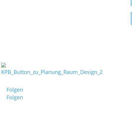
Links:
Termine:
Folgen Sie mir auf:
Folgen
26. Juni bis
Folgen
Filmfest Münc