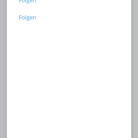
Folgen
Folgen
Dates:
26 June to 05 July 2026
Filmfest München