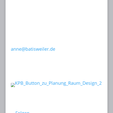
Dachstraße 49
81243 München
T: 089 15 50 35
F: 089 15 50 36
0171-632 13 07
anne@batisweiler.de
www.kinoplanung.de
Links:
Follow me on: