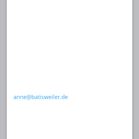
Dipl.-Ing. (FH)
Innenarchitektin
BYAK, BDIA
Dipl.-Designerin
Dachstraße 49
81243 München
T: 089 15 50 35
F: 089 15 50 36
0171-632 13 07
anne@batisweiler.de
www.kinoplanung.de