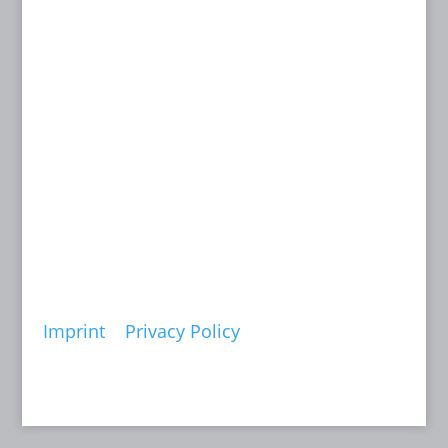
07 to 10 July 2026
CineHamburg Kinokongress Hamburg
14 to 18 September 2026
Filmkunstmesse Leipzig
© Anne Batisweiler
Imprint
|
Privacy Policy