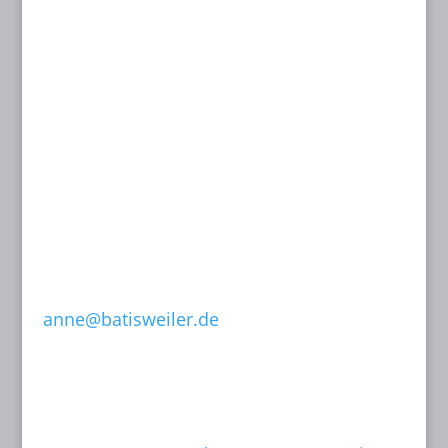
KINOPLANUNG BATISWEILER
Anne Batisweiler
Dipl.-Ing. (FH) Innenarchitektin BYAK, BDIA
Dipl.-Designerin
Dachstraße 49
81243 München
T: 089 15 50 35
F: 089 15 50 36
0171-632 13 07
anne@batisweiler.de
www.kinoplanung.de
Links: