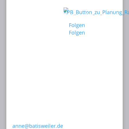
Kontakt:
Links:
KINOPLANUNG
Folgen Sie mir auf:
BATISWEILER
Folgen
Anne Batisweiler
Folgen
Dipl.-Ing. (FH)
Innenarchitektin
BYAK, BDIA
Dipl.-Designerin
Dachstraße 49
81243 München
T: 089 15 50 35
F: 089 15 50 36
0171-632 13 07
anne@batisweiler.de